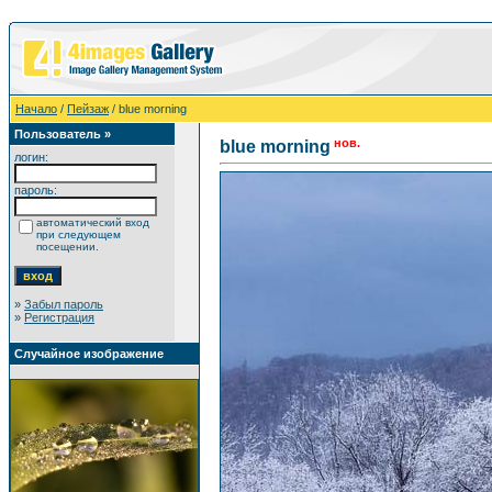
Начало
/
Пейзаж
/ blue morning
Пользователь »
нов.
blue morning
логин:
пароль:
автоматический вход
при следующем
посещении.
»
Забыл пароль
»
Регистрация
Случайное изображение