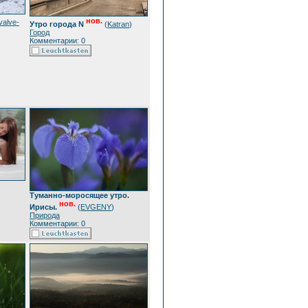
нов.
valve-
Утро города N
(
Katran
)
Город
Комментарии: 0
Туманно-моросящее утро.
нов.
Ирисы.
(
EVGENY
)
Природа
Комментарии: 0