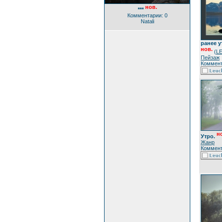
нов.
***
Комментарии: 0
Natali
ранее у
нов.
(
L
Пейзаж
Коммент
н
Утро.
Жанр
Коммент