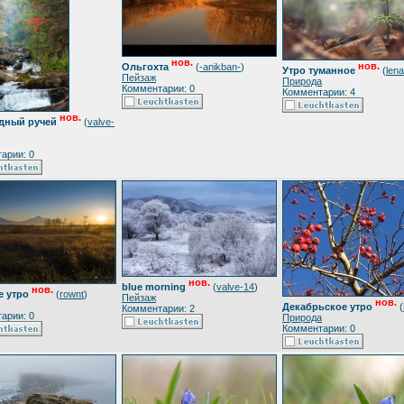
нов.
нов.
Ольгохта
(
-anikban-
)
Утро туманное
(
len
Пейзаж
Природа
Комментарии: 0
Комментарии: 4
нов.
дный ручей
(
valve-
арии: 0
нов.
blue morning
(
valve-14
)
нов.
е утро
(
rownt
)
Пейзаж
нов.
Декабрьское утро
(
Комментарии: 2
арии: 0
Природа
Комментарии: 0