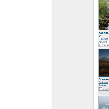
водопа
14
)
Пейзаж
Коммент
Осенне
Пейзаж
Коммент