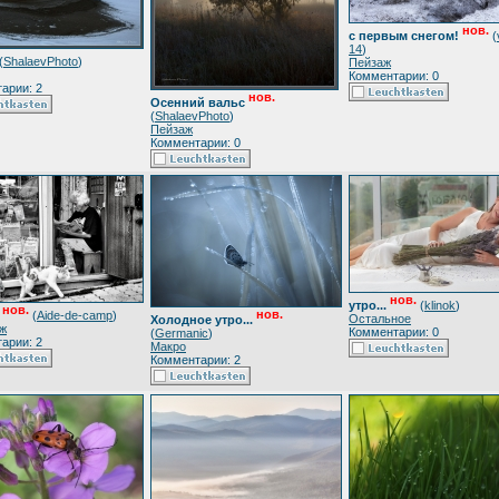
нов.
с первым снегом!
(
14
)
(
ShalaevPhoto
)
Пейзаж
Комментарии: 0
арии: 2
нов.
Осенний вальс
(
ShalaevPhoto
)
Пейзаж
Комментарии: 0
нов.
утро...
(
klinok
)
нов.
нов.
(
Aide-de-camp
)
Остальное
Холодное утро...
ж
Комментарии: 0
(
Germanic
)
арии: 2
Макро
Комментарии: 2