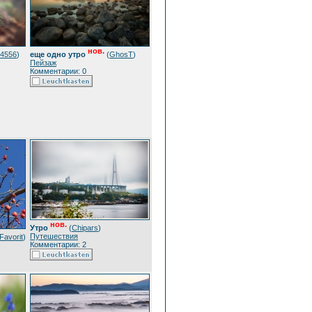
нов.
a4556
)
еще одно утро
(
GhosT
)
Пейзаж
Комментарии: 0
нов.
Утро
(
Chipars
)
Путешествия
Favorit
)
Комментарии: 2