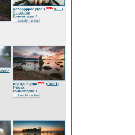
нов.
Добрррррое утро!)
(
REF
)
Остальное
Комментарии: 4
(
asd58
)
нов.
еще одно утро
(
GhosT
)
Пейзаж
Комментарии: 1