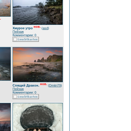
.
нов.
Хмурое утро
(
asd
)
Пейзаж
Комментарии: 0
нов.
Спящий Дракон.
(
Dmitri79
)
Пейзаж
Комментарии: 0