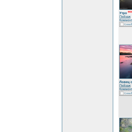
но
Утро
Пейзаж
Коммент
Ловец с
Пейзаж
Коммент