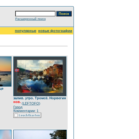
Расширенный поиск
популярные
новые фотографии
це
залив. утро. Тромсё. Норвегия
нов.
(
LEFTOFO
)
Город
Комментарии: 1