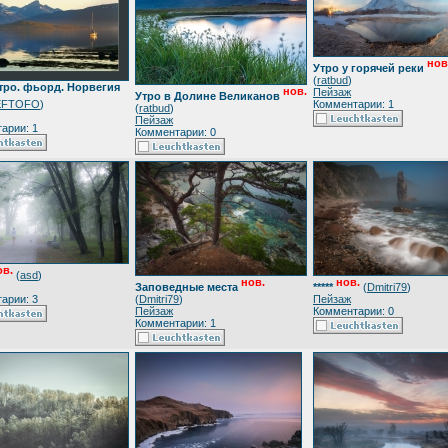
нов
Утро у горячей реки
(
ratbud
)
тро. фьорд. Норвегия
нов.
Пейзаж
Утро в Долине Великанов
EFTOFO
)
Комментарии: 1
(
ratbud
)
Пейзаж
арии: 1
Комментарии: 0
ов.
(
asd
)
нов.
нов.
Заповедные места
*****
(
Dmitri79
)
арии: 3
(
Dmitri79
)
Пейзаж
Пейзаж
Комментарии: 0
Комментарии: 1