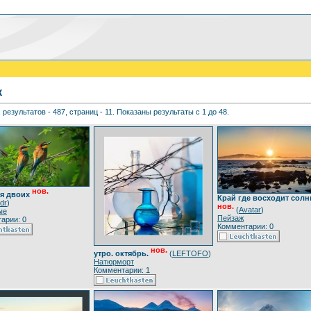
к
 результатов - 487, страниц - 11. Показаны результаты с 1 до 48.
нов.
я двоих
Край где восходит солн
dr
)
нов.
(
Avatar
)
ые
Пейзаж
арии: 0
Комментарии: 0
нов.
утро. октябрь.
(
LEFTOFO
)
Натюрморт
Комментарии: 1