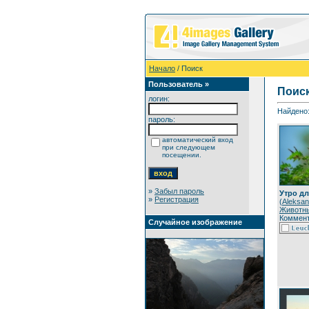
Начало
/ Поиск
Пользователь »
Поис
логин:
Найдено:
пароль:
автоматический вход
при следующем
посещении.
»
Забыл пароль
Утро дл
»
Регистрация
(
Aleksan
Животн
Коммент
Случайное изображение