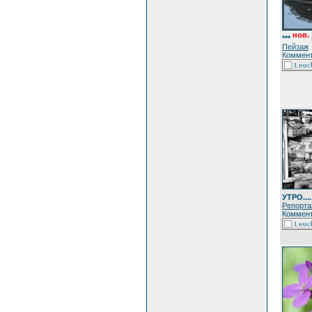
нов.
***
Пейзаж
Коммент
УТРО....
Репорта
Коммент