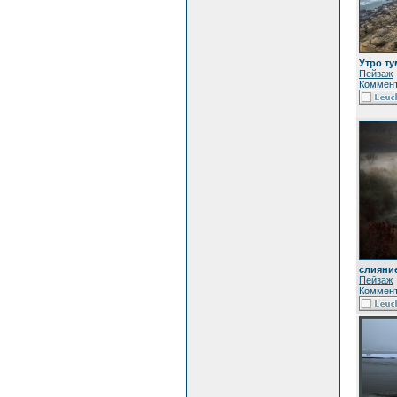
Утро т
Пейзаж
Коммент
слияни
Пейзаж
Коммент