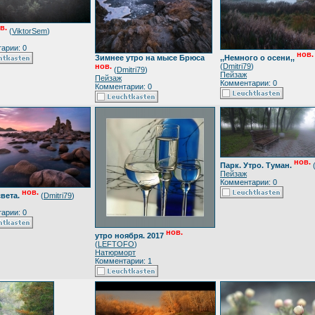
в.
(
ViktorSem
)
арии: 0
нов.
,,Немного о осени,,
Зимнее утро на мысе Брюса
(
Dmitri79
)
нов.
(
Dmitri79
)
Пейзаж
Пейзаж
Комментарии: 0
Комментарии: 0
нов.
Парк. Утро. Туман.
Пейзаж
Комментарии: 0
нов.
вета.
(
Dmitri79
)
арии: 0
нов.
утро ноября. 2017
(
LEFTOFO
)
Натюрморт
Комментарии: 1