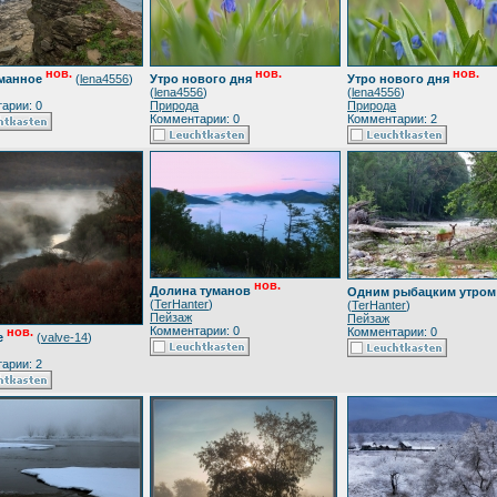
нов.
нов.
нов.
уманное
(
lena4556
)
Утро нового дня
Утро нового дня
(
lena4556
)
(
lena4556
)
арии: 0
Природа
Природа
Комментарии: 0
Комментарии: 2
нов.
Долина туманов
Одним рыбацким утром
(
TerHanter
)
(
TerHanter
)
Пейзаж
Пейзаж
Комментарии: 0
Комментарии: 0
нов.
е
(
valve-14
)
арии: 2