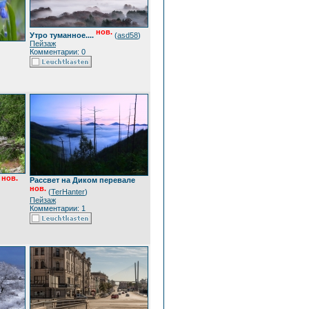
нов.
Утро туманное....
(
asd58
)
Пейзаж
Комментарии: 0
нов.
Рассвет на Диком перевале
нов.
(
TerHanter
)
Пейзаж
Комментарии: 1