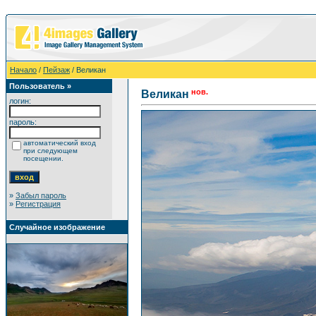
Начало
/
Пейзаж
/ Великан
Пользователь »
нов.
Великан
логин:
пароль:
автоматический вход
при следующем
посещении.
»
Забыл пароль
»
Регистрация
Случайное изображение