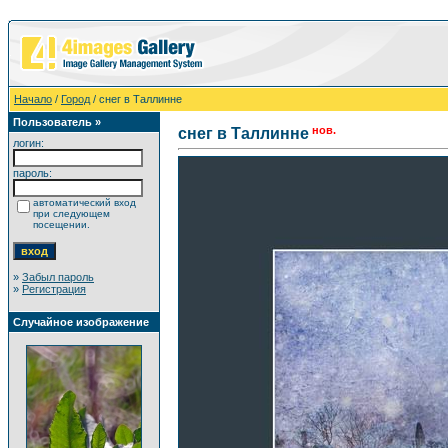
Начало
/
Город
/ снег в Таллинне
Пользователь »
нов.
снег в Таллинне
логин:
пароль:
автоматический вход
при следующем
посещении.
»
Забыл пароль
»
Регистрация
Случайное изображение