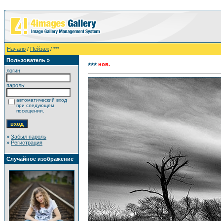
Начало
/
Пейзаж
/ ***
Пользователь »
нов.
***
логин:
пароль:
автоматический вход
при следующем
посещении.
»
Забыл пароль
»
Регистрация
Случайное изображение