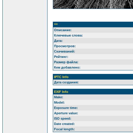
***
Описание:
Ключевые слова:
Дата:
Просмотров:
Скачиваний:
Рейтинг:
Размер файла:
Кем добавлено:
IPTC Info
Дата создания:
EXIF Info
Make:
Model:
Exposure time:
Aperture value:
ISO speed:
Date created:
Focal length: