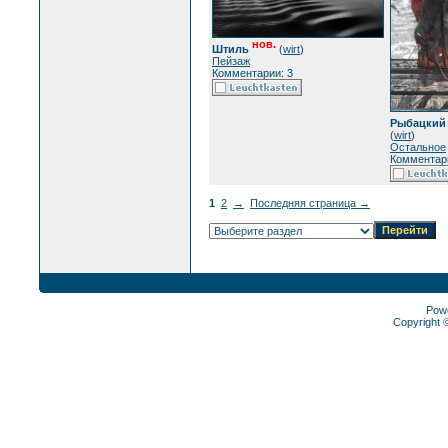
нов.
Штиль
(
wirt
)
Пейзаж
Комментарии: 3
Рыбацкий 
(
wirt
)
Остальное
Комментари
1
2
→
Последняя страница →
Pow
Copyright