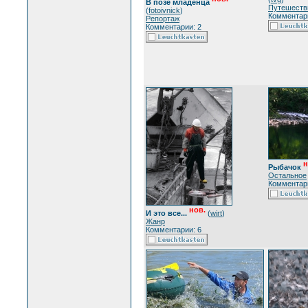
В позе младенца
Путешеств
(
fotoivnick
)
Комментари
Репортаж
Комментарии: 2
н
Рыбачок
Остальное
Комментари
нов.
И это все...
(
wirt
)
Жанр
Комментарии: 6