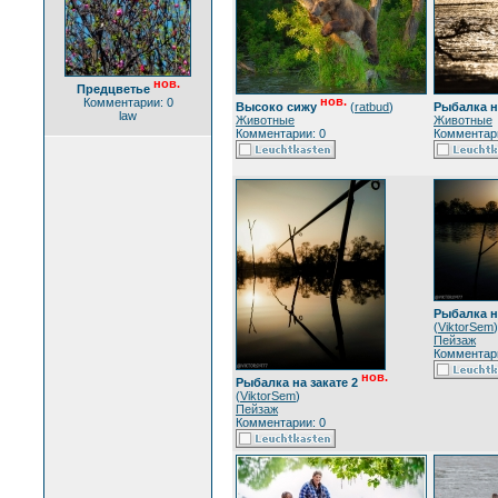
нов.
Предцветье
нов.
Комментарии: 0
Высоко сижу
(
ratbud
)
Рыбалка н
law
Животные
Животные
Комментарии: 0
Комментари
Рыбалка н
(
ViktorSem
)
Пейзаж
Комментари
нов.
Рыбалка на закате 2
(
ViktorSem
)
Пейзаж
Комментарии: 0