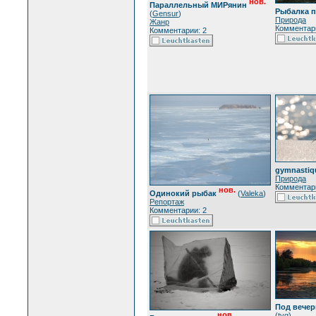
нов.
Параллельный МИРянин
Рыбалка п
(
Gensur
)
Природа
Жанр
Комментари
Комментарии: 2
gymnastiq
Природа
Комментари
нов.
Одинокий рыбак
(
Valeka
)
Репортаж
Комментарии: 2
Под вече
нов.
(
tvg
)