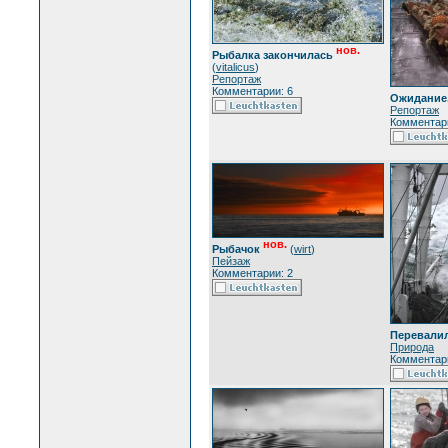
нов.
Рыбалка закончилась
(
vitalicus
)
Репортаж
Комментарии: 6
Ожидание
Репортаж
Комментари
нов.
Рыбачок
(
wirt
)
Пейзаж
Комментарии: 2
Перевалили
Природа
Комментари