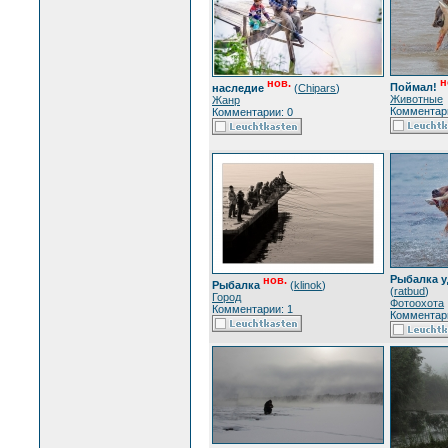
н
нов.
Поймал!
наследие
(
Chipars
)
Животные
Жанр
Комментари
Комментарии: 0
Рыбалка у
нов.
Рыбалка
(
klinok
)
(
ratbud
)
Город
Фотоохота
Комментарии: 1
Комментари