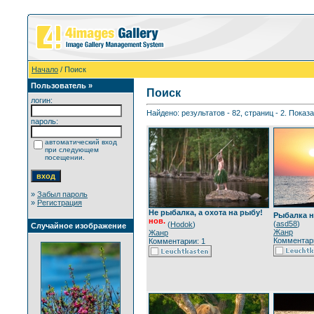
Начало
/ Поиск
Пользователь »
Поиск
логин:
Найдено: результатов - 82, страниц - 2. Показ
пароль:
автоматический вход
при следующем
посещении.
»
Забыл пароль
»
Регистрация
Не рыбалка, а охота на рыбу!
Рыбалка н
нов.
(
asd58
)
(
Hodok
)
Случайное изображение
Жанр
Жанр
Комментари
Комментарии: 1