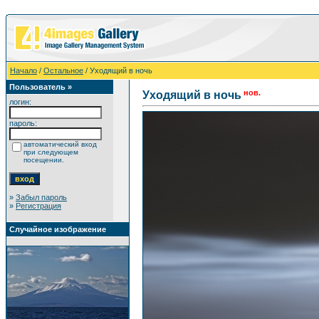
Начало
/
Остальное
/ Уходящий в ночь
Пользователь »
нов.
Уходящий в ночь
логин:
пароль:
автоматический вход
при следующем
посещении.
»
Забыл пароль
»
Регистрация
Случайное изображение