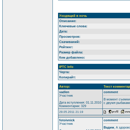
Уходящий в ночь
Описание:
Ключевые слова:
Дата:
Просмотров:
Скачиваний:
Рейтинг:
Размер файла:
Кем добавлено:
IPTC Info
Черта:
Копирайт:
Автор:
Текст комментар
vadlen
comment
Участник
В момент съемки(
Дата вступления: 01.11.2010
с двумя рыбаками
Комментарии: 329
29.05.2011 21:19
fotoivnick
comment
Участник
Вадим
, А здоров