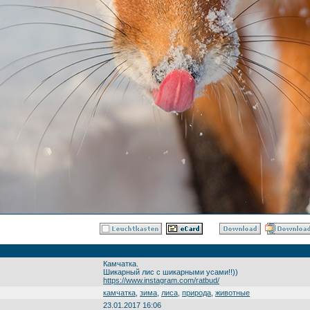
Камчатка.
Шикарный лис с шикарными усами!!))
https://www.instagram.com/ratbud/
камчатка
,
зима
,
лиса
,
природа
,
животные
23.01.2017 16:06