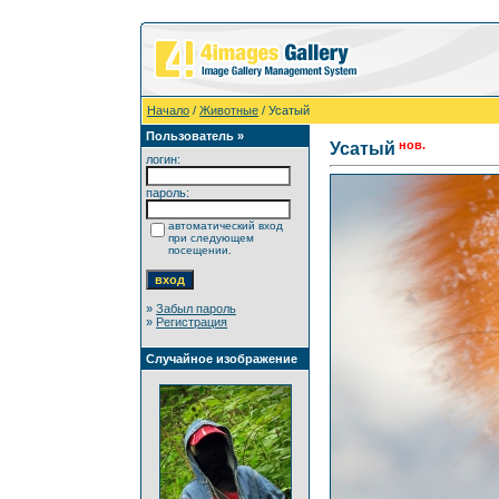
Начало
/
Животные
/ Усатый
Пользователь »
нов.
Усатый
логин:
пароль:
автоматический вход
при следующем
посещении.
»
Забыл пароль
»
Регистрация
Случайное изображение