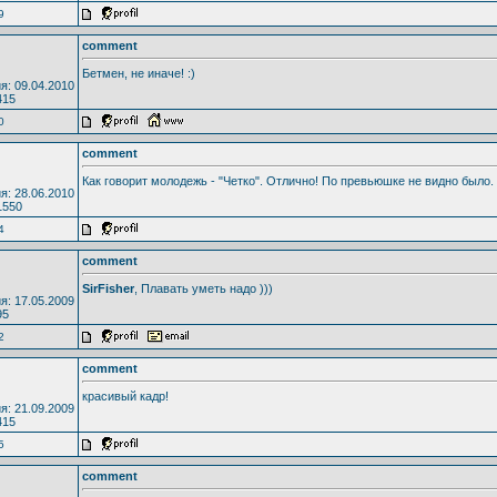
9
comment
Бетмен, не иначе! :)
я: 09.04.2010
415
0
comment
Как говорит молодежь - "Четко". Отлично! По превьюшке не видно было.
я: 28.06.2010
1550
4
comment
SirFisher
, Плавать уметь надо )))
я: 17.05.2009
95
2
comment
красивый кадр!
я: 21.09.2009
415
5
comment