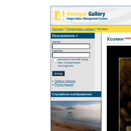
Начало
/
Подводная съёмка
/ Хозяин
Пользователь »
нов
Хозяин
логин:
пароль:
автоматический вход
при следующем
посещении.
»
Забыл пароль
»
Регистрация
Случайное изображение