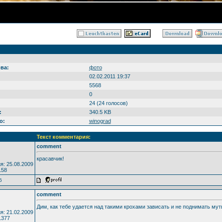
ва:
фото
02.02.2011 19:37
5568
0
24 (24 голосов)
:
340.5 KB
о:
winograd
Текст комментария:
comment
красавчик!
я: 25.08.2009
158
6
comment
Дим, как тебе удается над такими крохами зависать и не поднимать мут
я: 21.02.2009
1377