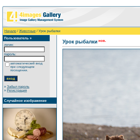
Начало
/
Животные
/ Урок рыбалки
Пользователь »
нов.
Урок рыбалки
логин:
пароль:
автоматический вход
при следующем
посещении.
»
Забыл пароль
»
Регистрация
Случайное изображение