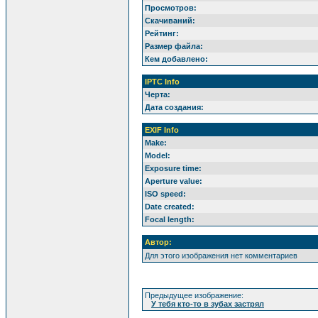
Просмотров:
Скачиваний:
Рейтинг:
Размер файла:
Кем добавлено:
IPTC Info
Черта:
Дата создания:
EXIF Info
Make:
Model:
Exposure time:
Aperture value:
ISO speed:
Date created:
Focal length:
Автор:
Для этого изображения нет комментариев
Предыдущее изображение:
У тебя кто-то в зубах застрял