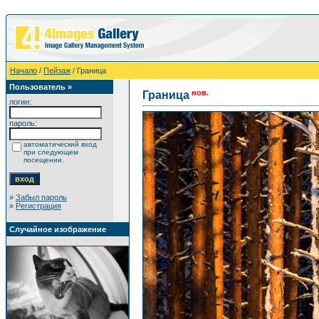
Начало
/
Пейзаж
/ Граница
Пользователь »
нов.
Граница
логин:
пароль:
автоматический вход
при следующем
посещении.
»
Забыл пароль
»
Регистрация
Случайное изображение