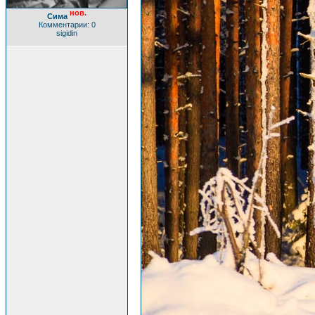
нов.
Сима
Комментарии: 0
sigidin