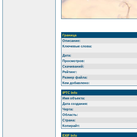
Граница
Описание:
Ключевые слова:
Дата:
Просмотров:
Скачиваний:
Рейтинг:
Размер файла:
Кем добавлено:
IPTC Info
Имя объекта:
Дата создания:
Черта:
Область:
Страна:
Копирайт:
EXIF Info